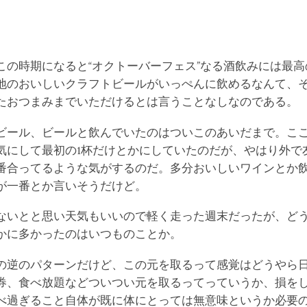
この時期になると“オクトーバーフェス”なる酒飲みには最
地のおいしいクラフトビールがいっぺんに飲めるなんて、
たおつまみまでいただけるとは言うことなしなのである。
ビール、ビールと飲んでいたのはついこのあいだまで。こ
気にして最初の1杯だけとかにしていたのだが、やはり外で
番合ってるような気がするのだ。多分おいしいワインとか
が一番とか言いそうだけど。
ないとと思い天気もいいので軽く走った週末だったが、ど
かに多かったのはいつものことか。
の逆のパターンだけど、この元を取るって感覚はどうやら
券、食べ放題などついつい元を取るってっていうか、損を
べ過ぎること自体が既に体にとっては無意味というか必要