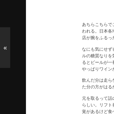
あちらこちらで
われる。日本各
店が腕をふるっ
«
なにも気にせず
ルの糖質なりを
るとビールが一
やっぱりワイン
飲んだ分は走ら
た分の方がはる
元を取るって話
らしい。リフト
覚があるけど食