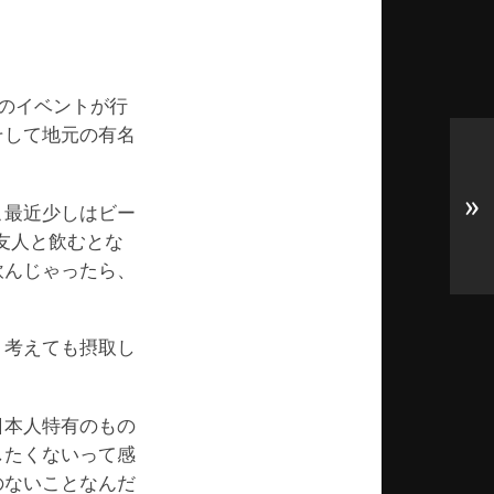
高のイベントが行
そして地元の有名
»
こ最近少しはビー
友人と飲むとな
飲んじゃったら、
う考えても摂取し
日本人特有のもの
したくないって感
のないことなんだ