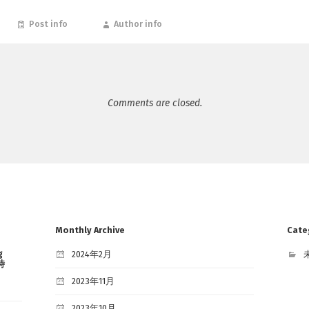
Post info
Author info
Comments are closed.
Monthly Archive
Cate
g
2024年2月
時
2023年11月
2023年10月