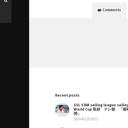
«
Comments
Recent posts
SSL STAR sailing league sailin
World Cup 取材 テレ朝 「港
間」
2024年2月28日