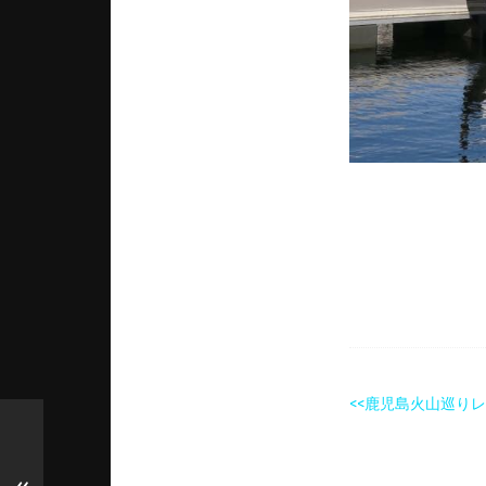
<<鹿児島火山巡り