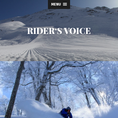
MENU
RIDER‘S VOICE