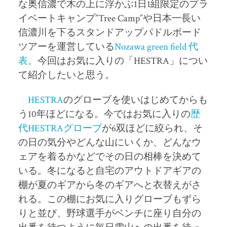
な奥信濃で木の上に浮かぶ1日1組限定のプラ
イベートキャンプ”Tree Camp”や日本一長い
信濃川を下るスタンドアップパドルボード
ツアーを運営している
Nozawa green field
代
表。
今回はお気に入りの「HESTRA」につい
て紹介したいと思う。
HESTRA
のグローブを使いはじめてからも
う10年ほどになる。今ではお気に入りの
歴
代
HESTRA
グローブ
が
6
双ほどに絞られ、そ
の日の気分やどんな山にいくか、どんなウ
ェアを着るかなどでその日の相棒を決めて
いる。冬になると自宅のアウトドアギアの
棚が夏のギアから冬のギアへと衣替えがさ
れる。この棚にお気に入りグローブもずら
りと並び、野球選手がベンチに座り自分の