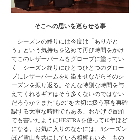
そこへの思いを巡らせる事
シーズンの終りには今度は「ありがと
う」という気持ちを込めて再び時間をかけ
てこのレザーバームをグローブに塗ってい
く。シーズン終りにひとつひとつのグロー
ブにレザーバームを馴染ませながらそのシ
ーズンを振り返る。そんな特別な時間を与
えてくれるギアはそう多くないのではない
だろうか？また
“
もの
”
を大切に扱う事を再確
認する大事な時間でもある。おかげで冒頭
でも書いたように
HESTRA
を使って10年ほど
になる。お気に入りのなかには、8シーズン
ほど雪山を共にしている相棒もいる。もの