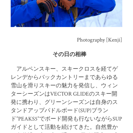
Photography
[Kenji
]
その日の相棒
アルペンスキー、スキークロスを経てゲ
レンデからバックカントリーまであらゆる
雪山を滑りスキーの魅力を発信し、ウィン
ターシーズンは
VECTOR GLIDE
のスキー開
発に携わり、グリーンシーズンは自身のス
タンドアップパドルボード
(SUP)
ブラン
ド
”PEAKS5”
でボード開発も行ないながら
SUP
ガイドとして活動を続けてきた。自然豊か