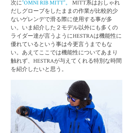
次に
”OMNI RIB MITT”。
MITT
系はおしゃれ
だしグローブをしたままの作業が比較的少
ないゲレンデで滑る際に使用する事が多
い。いま紹介した２モデル以外にも多くの
ライダー達が言うように
HESTRA
は機能性に
優れているという事は今更言うまでもな
い。あえてここでは機能性についてあまり
触れず、
HESTRA
が与えてくれる特別な時間
を紹介したいと思う。